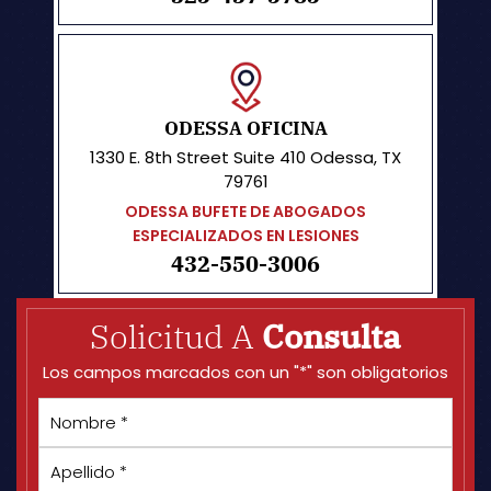
ODESSA OFICINA
1330 E. 8th Street
Suite 410
Odessa, TX
79761
ODESSA BUFETE DE ABOGADOS
ESPECIALIZADOS EN LESIONES
432-550-3006
Solicitud A
Consulta
Los campos marcados con un "*" son obligatorios
Nombre
*
Apellido
*