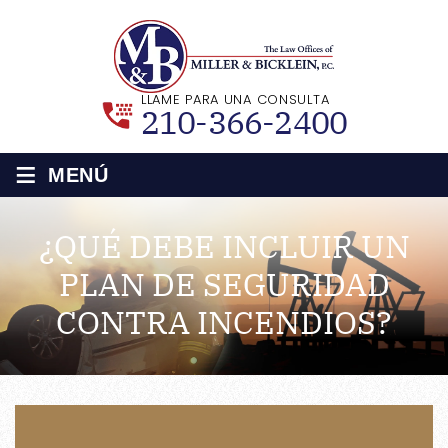
LLAME PARA UNA CONSULTA
210-366-2400
≡
MENÚ
¿QUÉ DEBE INCLUIR UN
PLAN DE SEGURIDAD
CONTRA INCENDIOS?