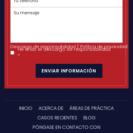
teléfono
*
Su
mensaje
|
Descargo de responsabilidad
Política de privacidad
He leído el descargo de responsabilidad
He
*
leído
CAPTCHA
el
descargo
de
responsabilidad
*
INICIO
ACERCA DE
ÁREAS DE PRÁCTICA
CASOS RECIENTES
BLOG
PÓNGASE EN CONTACTO CON