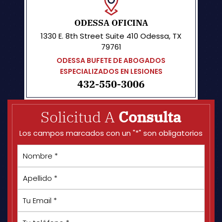
ODESSA OFICINA
1330 E. 8th Street
Suite 410
Odessa, TX
79761
ODESSA BUFETE DE ABOGADOS
ESPECIALIZADOS EN LESIONES
432-550-3006
Solicitud A
Consulta
Los campos marcados con un "*" son obligatorios
Nombre
*
Apellido
*
Su
correo
electrónico
*
Tu