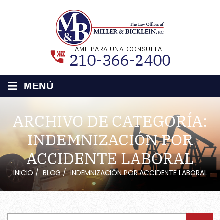
LLAME PARA UNA CONSULTA
210-366-2400
≡
MENÚ
ARCHIVO DE CATEGORÍA:
INDEMNIZACIÓN POR
ACCIDENTE LABORAL
INICIO
/
BLOG
/
INDEMNIZACIÓN POR ACCIDENTE LABORAL
Buscar: