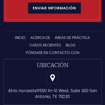
CAPTCHA
el
descargo
de
responsabilidad
*
INICIO
ACERCA DE
ÁREAS DE PRÁCTICA
CASOS RECIENTES
BLOG
PÓNGASE EN CONTACTO CON
UBICACIÓN
Atrio noroeste
11550 IH-10 West, Suite 300
San
Antonio, TX 78230